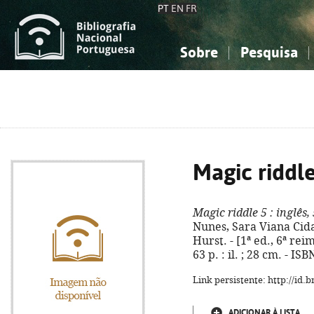
PT
EN
FR
Sobre
Pesquisa
Sobre a Bibliografia Nacional
Simples
Conhecimento, Informação...
Conhecimento, Informação...
Combinada
A
Ciências sociais...
Ciências sociais...
Arte, desporto...
Arte, desporto...
Magic riddle
Magic riddle 5
: inglês,
Nunes, Sara Viana Cida
Hurst. - [1ª ed., 6ª rei
63 p. : il. ; 28 cm. - I
Link persistente: http://id
ADICIONAR À LISTA