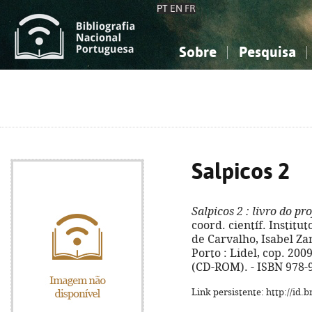
PT
EN
FR
Sobre
Pesquisa
Sobre a Bibliografia Nacional
Simples
Conhecimento, Informação...
Conhecimento, Informação...
Combinada
A
Ciências sociais...
Ciências sociais...
Arte, desporto...
Arte, desporto...
Salpicos 2
Salpicos 2
: livro do pr
coord. científ. Instit
de Carvalho, Isabel Zam
Porto : Lidel, cop. 2009.
(CD-ROM). - ISBN 978-
Link persistente: http://id