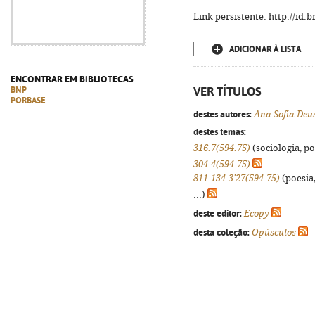
Link persistente: http://id
ADICIONAR À LISTA
ENCONTRAR EM BIBLIOTECAS
VER TÍTULOS
BNP
PORBASE
destes autores:
Ana Sofia Deu
destes temas:
316.7(594.75)
(sociologia, pol
304.4(594.75)
811.134.3'27(594.75)
(poesia,
...)
deste editor:
Ecopy
desta coleção:
Opúsculos