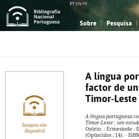
PT
EN
FR
Sobre
Pesquisa
Sobre a Bibliografia Nacional
Simples
Conhecimento, Informação...
Conhecimento, Informação...
Combinada
A
Ciências sociais...
Ciências sociais...
Arte, desporto...
Arte, desporto...
A língua po
factor de un
Timor-Leste
A língua portuguesa co
Timor-Leste
: um estud
Osório. - Ermesinde : Eco
(Opúsculos ; 14). - IS