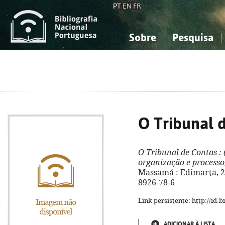
PT
EN
FR
Sobre
Pesquisa
Sobre a Bibliografia Nacional
Simples
Conhecimento, Informação...
Conhecimento, Informação...
Combinada
A
Ciências sociais...
Ciências sociais...
Arte, desporto...
Arte, desporto...
O Tribunal 
O Tribunal de Contas
: 
organização e processo
Massamá : Edimarta, 20
8926-78-6
Link persistente: http://id
ADICIONAR À LISTA