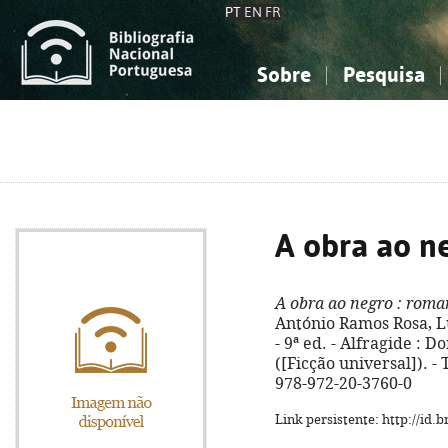
PT
EN
FR
Sobre
Pesquisa
Sobre a Bibliografia Nacional
Simples
Conhecimento, Informação...
Conhecimento, Informação...
Combinada
A
Ciências sociais...
Ciências sociais...
Arte, desporto...
Arte, desporto...
A obra ao n
A obra ao negro
: roma
António Ramos Rosa, L
- 9ª ed. - Alfragide : D
([Ficção universal]). - 
978-972-20-3760-0
Link persistente: http://id