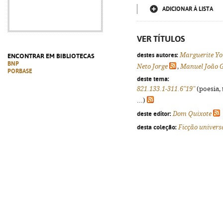
ADICIONAR À LISTA
VER TÍTULOS
destes autores:
Marguerite Y
ENCONTRAR EM BIBLIOTECAS
BNP
Neto Jorge
,
Manuel João 
PORBASE
deste tema:
821.133.1-311.6"19"
(poesia, 
...)
deste editor:
Dom Quixote
desta coleção:
Ficção univers