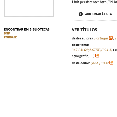
Link persistente: http://id
ADICIONAR À LISTA
VER TÍTULOS
ENCONTRAR EM BIBLIOTECAS
BNP
PORBASE
destes autores:
Portugal
,
T
deste tema:
347.63/.64(4-67UE)(094.4)
(so
etnografia, ...)
deste editor:
Quid Juris?