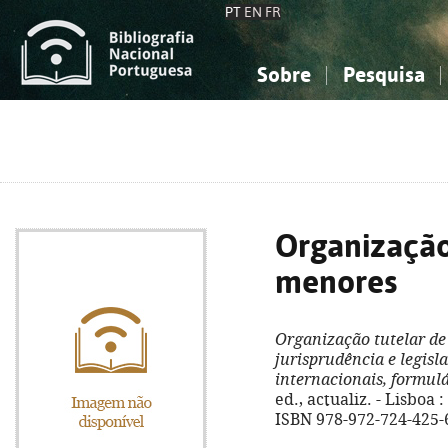
PT
EN
FR
Sobre
Pesquisa
Sobre a Bibliografia Nacional
Simples
Conhecimento, Informação...
Conhecimento, Informação...
Combinada
A
Ciências sociais...
Ciências sociais...
Arte, desporto...
Arte, desporto...
Organização
menores
Organização tutelar d
jurisprudência e legis
internacionais, formulá
ed., actualiz. - Lisboa :
ISBN 978-972-724-425-