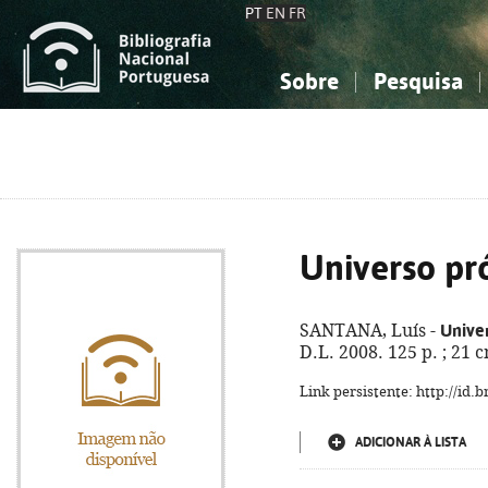
PT
EN
FR
Sobre
Pesquisa
Sobre a Bibliografia Nacional
Simples
Conhecimento, Informação...
Conhecimento, Informação...
Combinada
A
Ciências sociais...
Ciências sociais...
Arte, desporto...
Arte, desporto...
Universo pr
Unive
SANTANA, Luís -
D.L. 2008. 125 p. ; 21
Link persistente: http://id
ADICIONAR À LISTA