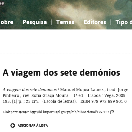
FR
Sobre
Pesquisa
Temas
Editores
Tipo 
obre a Bibliografia Nacional
imples
onhecimento, Informação...
onhecimento, Informação...
Combinada
A minha lista
Como utilizar
Filosofia, psicologia...
Filosofia, psicologia...
Perguntas frequente
iências sociais...
iências sociais...
Ciências exatas e naturais...
Ciências exatas e naturais...
rte, desporto...
rte, desporto...
Literatura, linguística...
Literatura, linguística...
A viagem dos sete demónios
A viagem dos sete demónios
/ Manuel Mujica Lainez ; trad. Jorge
Pinheiro ; rev. Sofia Graça Moura. - 1ª ed. - Lisboa : Vega, 2009. -
195, [1] p. ; 23 cm. - (Escola de letras). - ISBN 978-972-699-901-0
Link persistente: http://id.bnportugal.gov.pt/bib/bibnacional/1757127
ADICIONAR À LISTA