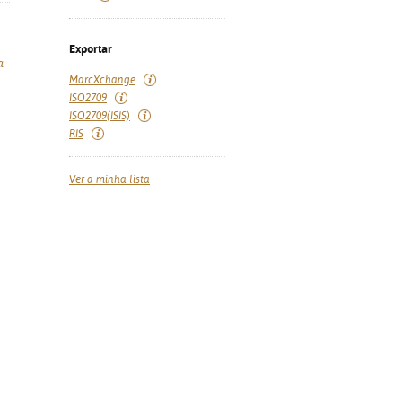
Exportar
a
MarcXchange
ISO2709
ISO2709(ISIS)
RIS
Ver a minha lista