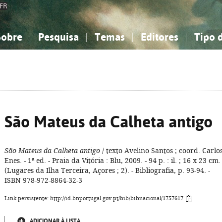
FR
Sobre
Pesquisa
Temas
Editores
Tipo 
obre a Bibliografia Nacional
imples
onhecimento, Informação...
onhecimento, Informação...
Combinada
A minha lista
Como utilizar
Filosofia, psicologia...
Filosofia, psicologia...
Perguntas frequente
iências sociais...
iências sociais...
Ciências exatas e naturais...
Ciências exatas e naturais...
rte, desporto...
rte, desporto...
Literatura, linguística...
Literatura, linguística...
São Mateus da Calheta antigo
São Mateus da Calheta antigo
/ texto Avelino Santos ; coord. Carlo
Enes. - 1ª ed. - Praia da Vitória : Blu, 2009. - 94 p. : il. ; 16 x 23 cm. 
(Lugares da Ilha Terceira, Açores ; 2). - Bibliografia, p. 93-94. -
ISBN 978-972-8864-32-3
Link persistente: http://id.bnportugal.gov.pt/bib/bibnacional/1757617
ADICIONAR À LISTA