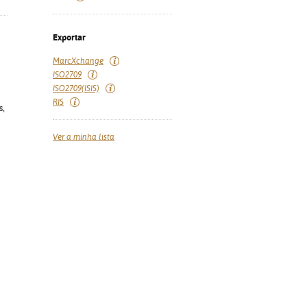
Exportar
MarcXchange
ISO2709
ISO2709(ISIS)
RIS
s,
Ver a minha lista