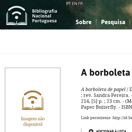
PT
EN
FR
Sobre
Pesquisa
Sobre a Bibliografia Nacional
Simples
Conhecimento, Informação...
Conhecimento, Informação...
Combinada
A
Ciências sociais...
Ciências sociais...
Arte, desporto...
Arte, desporto...
A borboleta
A borboleta de papel
/ 
; rev. Sandra Pereira. -
214, [5] p. ; 23 cm. - (
Paper Butterfly. - ISB
Link persistente: http://id
ADICIONAR À LISTA