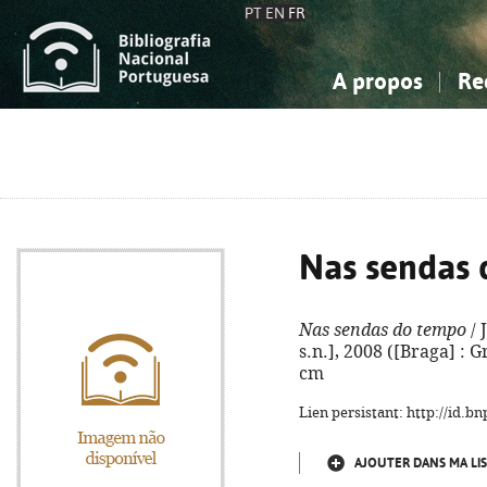
PT
EN
FR
A propos
Re
La Bibliographie Nationale
Simple
Connaissance, Information...
Connaissance, Information...
Avancée
Mes 
Sciences sociales...
Sciences sociales...
Arts, sport...
Arts, sport...
Nas sendas
Nas sendas do tempo
/ 
s.n.], 2008 ([Braga] : Gr
cm
Lien persistant: http://id.
AJOUTER DANS MA LIS