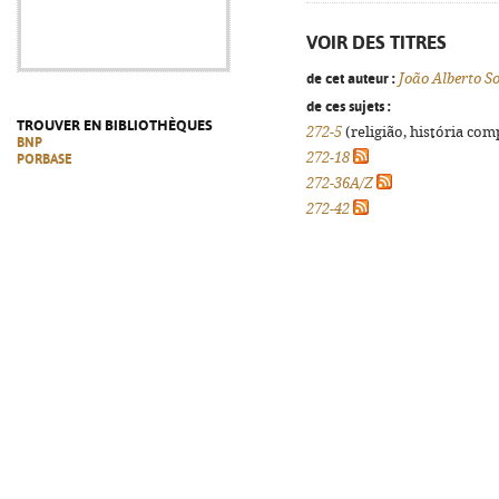
VOIR DES TITRES
de cet auteur :
João Alberto S
de ces sujets :
TROUVER EN BIBLIOTHÈQUES
272-5
(religião, história com
BNP
272-18
PORBASE
272-36A/Z
272-42