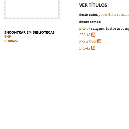
VER TÍTULOS
deste autor:
João Alberto Sou
destes temas:
272-5
(religião, história com
ENCONTRAR EM BIBLIOTECAS
272-18
BNP
PORBASE
272-36A/Z
272-42