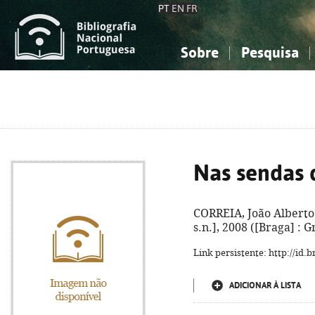
PT
EN
FR
Sobre
Pesquisa
Sobre a Bibliografia Nacional
Simples
Conhecimento, Informação...
Conhecimento, Informação...
Combinada
A
Ciências sociais...
Ciências sociais...
Arte, desporto...
Arte, desporto...
Nas sendas
CORREIA, João Alberto
s.n.], 2008 ([Braga] : Gr
Link persistente: http://id
ADICIONAR À LISTA