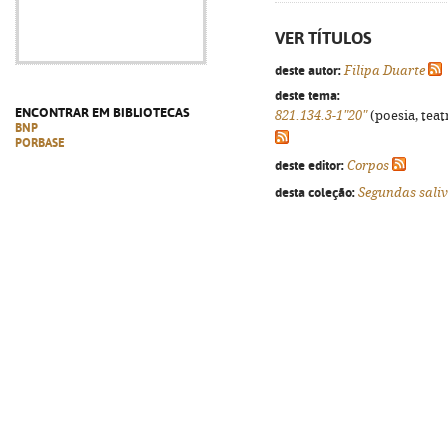
VER TÍTULOS
deste autor:
Filipa Duarte
deste tema:
ENCONTRAR EM BIBLIOTECAS
821.134.3-1"20"
(poesia, teat
BNP
PORBASE
deste editor:
Corpos
desta coleção:
Segundas sali