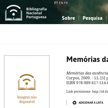
PT
EN
FR
Sobre
Pesquisa
Sobre a Bibliografia Nacional
Simples
Conhecimento, Informação...
Conhecimento, Informação...
Combinada
A
Ciências sociais...
Ciências sociais...
Arte, desporto...
Arte, desporto...
Memórias da
Memórias das ausência
Corpos, 2009. - 51, [5] 
ISBN 978-989-617-514-
Link persistente: http://id
ADICIONAR À LISTA