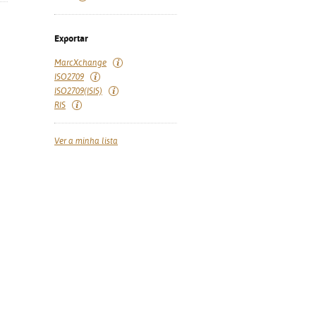
Exportar
MarcXchange
ISO2709
ISO2709(ISIS)
RIS
Ver a minha lista