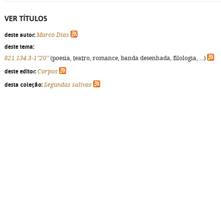
VER TÍTULOS
deste autor:
Marco Dias
deste tema:
821.134.3-1"20"
(poesia, teatro, romance, banda desenhada, filologia, ...)
deste editor:
Corpos
desta coleção:
Segundas salivas