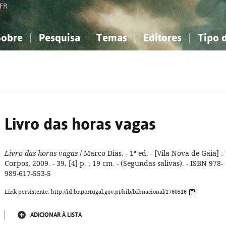
FR
Sobre
Pesquisa
Temas
Editores
Tipo 
obre a Bibliografia Nacional
imples
onhecimento, Informação...
onhecimento, Informação...
Combinada
A minha lista
Como utilizar
Filosofia, psicologia...
Filosofia, psicologia...
Perguntas frequente
iências sociais...
iências sociais...
Ciências exatas e naturais...
Ciências exatas e naturais...
rte, desporto...
rte, desporto...
Literatura, linguística...
Literatura, linguística...
Livro das horas vagas
Livro das horas vagas
/ Marco Dias. - 1ª ed. - [Vila Nova de Gaia] :
Corpos, 2009. - 39, [4] p. ; 19 cm. - (Segundas salivas). - ISBN 978-
989-617-553-5
Link persistente: http://id.bnportugal.gov.pt/bib/bibnacional/1760516
ADICIONAR À LISTA