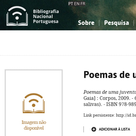
PT
EN
FR
Sobre
Pesquisa
Sobre a Bibliografia Nacional
Simples
Conhecimento, Informação...
Conhecimento, Informação...
Combinada
A
Ciências sociais...
Ciências sociais...
Arte, desporto...
Arte, desporto...
Poemas de 
Poemas de uma juvent
Gaia] : Corpos, 2009. - 
salivas). - ISBN 978-98
Link persistente: http://id
ADICIONAR À LISTA