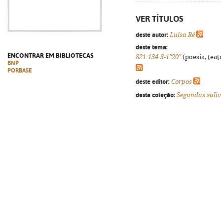
VER TÍTULOS
deste autor:
Luísa Ré
deste tema:
ENCONTRAR EM BIBLIOTECAS
821.134.3-1"20"
(poesia, teat
BNP
PORBASE
deste editor:
Corpos
desta coleção:
Segundas sali