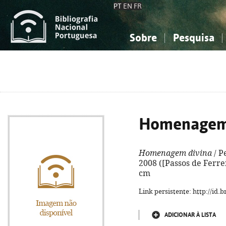
PT
EN
FR
Sobre
Pesquisa
Sobre a Bibliografia Nacional
Simples
Conhecimento, Informação...
Conhecimento, Informação...
Combinada
A
Ciências sociais...
Ciências sociais...
Arte, desporto...
Arte, desporto...
Homenagem 
Homenagem divina
/ Pe
2008 ([Passos de Ferreir
cm
Link persistente: http://id
ADICIONAR À LISTA