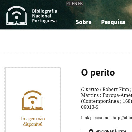
PT
EN
FR
Sobre
Pesquisa
Sobre a Bibliografia Nacional
Simples
Conhecimento, Informação...
Conhecimento, Informação...
Combinada
A
Ciências sociais...
Ciências sociais...
Arte, desporto...
Arte, desporto...
O perito
O perito
/ Robert Finn 
Martins : Europa-Améric
(Contemporânea ; 168). 
06013-5
Link persistente: http://id
ADICIONAR À LISTA