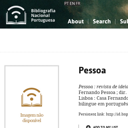
PT
EN
FR
About
Search
Su
About the National Bibliograp
Simple search
Knowledge, Information...
Knowledge, Information...
Advanced s
Social Sciences
Social Sciences
The Arts, Sport...
The Arts, Sport...
Pessoa
Pessoa
: revista de idei
Fernando Pessoa ; dir. 
Lisboa : Casa Fernando 
bilingue em português 
Persistent link: http://id.b
ADD TO MY LIST