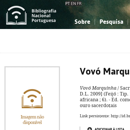
PT
EN
FR
Sobre
Pesquisa
Sobre a Bibliografia Nacional
Simples
Conhecimento, Informação...
Conhecimento, Informação...
Combinada
A
Ciências sociais...
Ciências sociais...
Arte, desporto...
Arte, desporto...
Vovó Marqu
Vovó Marquinha
/ Sacr
D.L. 2009] (Feijó : Tip.
africana ; 6). - Ed. c
ouro sacerdotais
Link persistente: http://id
ADICIONAR À LISTA