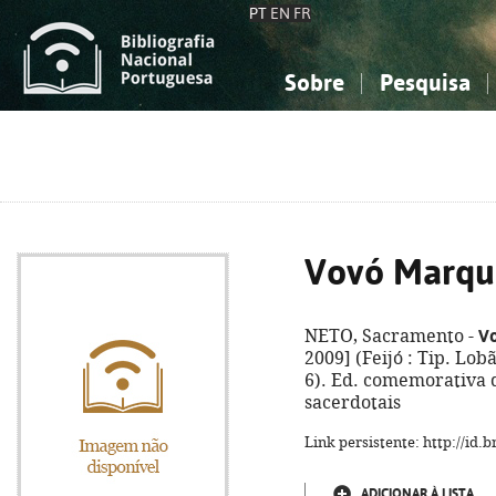
PT
EN
FR
Sobre
Pesquisa
Sobre a Bibliografia Nacional
Simples
Conhecimento, Informação...
Conhecimento, Informação...
Combinada
A
Ciências sociais...
Ciências sociais...
Arte, desporto...
Arte, desporto...
Vovó Marqu
V
NETO, Sacramento -
2009] (Feijó : Tip. Lobã
6). Ed. comemorativa 
sacerdotais
Link persistente: http://id
ADICIONAR À LISTA