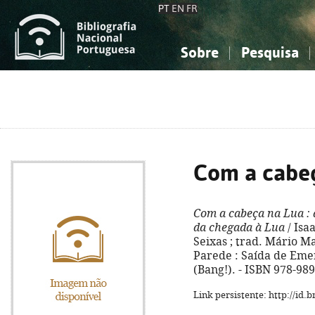
PT
EN
FR
Sobre
Pesquisa
Sobre a Bibliografia Nacional
Simples
Conhecimento, Informação...
Conhecimento, Informação...
Combinada
A
Ciências sociais...
Ciências sociais...
Arte, desporto...
Arte, desporto...
Com a cabe
Com a cabeça na Lua
: 
da chegada à Lua
/ Isaa
Seixas ; trad. Mário Ma
Parede : Saída de Emerg
(Bang!). - ISBN 978-98
Link persistente: http://id