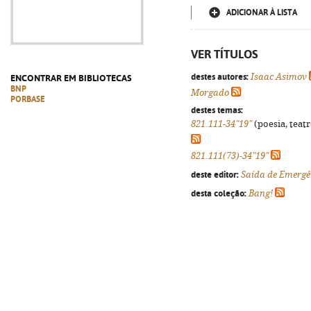
ADICIONAR À LISTA
VER TÍTULOS
destes autores:
Isaac Asimov
ENCONTRAR EM BIBLIOTECAS
BNP
Morgado
PORBASE
destes temas:
821.111-34"19"
(poesia, teatr
821.111(73)-34"19"
deste editor:
Saída de Emergê
desta coleção:
Bang!