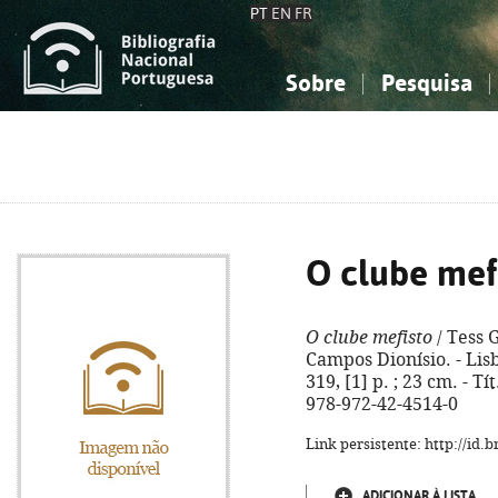
PT
EN
FR
Sobre
Pesquisa
Sobre a Bibliografia Nacional
Simples
Conhecimento, Informação...
Conhecimento, Informação...
Combinada
A
Ciências sociais...
Ciências sociais...
Arte, desporto...
Arte, desporto...
O clube mef
O clube mefisto
/ Tess 
Campos Dionísio. - Lisb
319, [1] p. ; 23 cm. - T
978-972-42-4514-0
Link persistente: http://id
ADICIONAR À LISTA