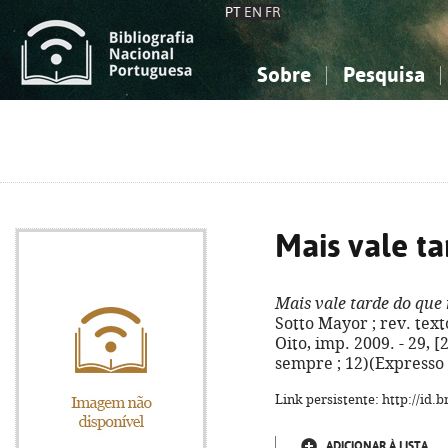
PT
EN
FR
Sobre
Pesquisa
Sobre a Bibliografia Nacional
Simples
Conhecimento, Informação...
Conhecimento, Informação...
Combinada
A
Ciências sociais...
Ciências sociais...
Arte, desporto...
Arte, desporto...
Mais vale t
Mais vale tarde do que
Sotto Mayor ; rev. text
Oito, imp. 2009. - 29, [2
sempre ; 12)(Expresso 
Link persistente: http://id
ADICIONAR À LISTA