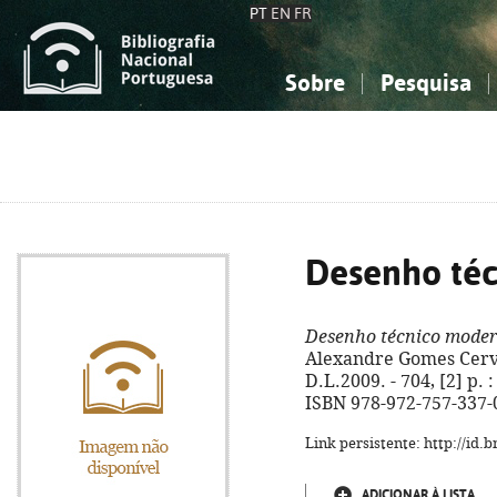
PT
EN
FR
Sobre
Pesquisa
Sobre a Bibliografia Nacional
Simples
Conhecimento, Informação...
Conhecimento, Informação...
Combinada
A
Ciências sociais...
Ciências sociais...
Arte, desporto...
Arte, desporto...
Desenho té
Desenho técnico mode
Alexandre Gomes Cerveir
D.L.2009. - 704, [2] p. :
ISBN 978-972-757-337-
Link persistente: http://id
ADICIONAR À LISTA