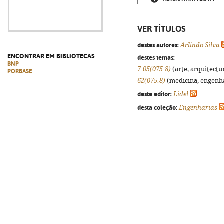
VER TÍTULOS
destes autores:
Arlindo Silva
ENCONTRAR EM BIBLIOTECAS
destes temas:
BNP
7.05(075.8)
(arte, arquitectur
PORBASE
62(075.8)
(medicina, engenhar
deste editor:
Lidel
desta coleção:
Engenharias