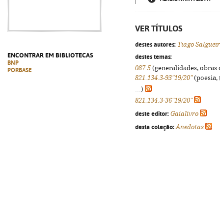
VER TÍTULOS
destes autores:
Tiago Salguei
ENCONTRAR EM BIBLIOTECAS
destes temas:
BNP
087.5
(generalidades, obras d
PORBASE
821.134.3-93"19/20"
(poesia, 
...)
821.134.3-36"19/20"
deste editor:
Gaialivro
desta coleção:
Anedotas