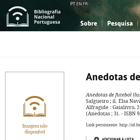
PT
EN
FR
Sobre
Pesquisa
Sobre a Bibliografia Nacional
Simples
Conhecimento, Informação...
Conhecimento, Informação...
Combinada
A
Ciências sociais...
Ciências sociais...
Arte, desporto...
Arte, desporto...
Anedotas de 
Anedotas de futebol ilu
Salgueiro ; il. Elsa Nav
Alfragide : Gaialivro, 20
(Anedotas ; 3). - ISBN 
Link persistente: http://id
ADICIONAR À LISTA