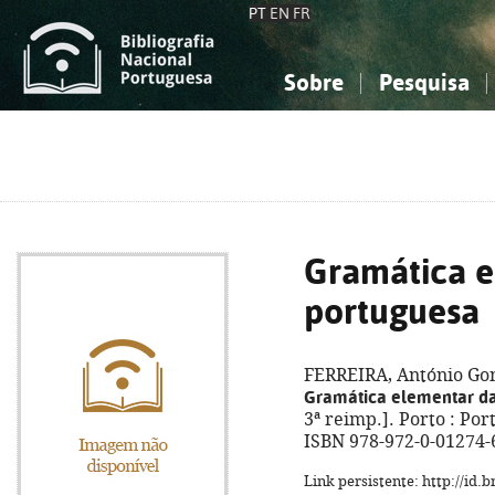
PT
EN
FR
Sobre
Pesquisa
Sobre a Bibliografia Nacional
Simples
Conhecimento, Informação...
Conhecimento, Informação...
Combinada
A
Ciências sociais...
Ciências sociais...
Arte, desporto...
Arte, desporto...
Gramática e
portuguesa
FERREIRA, António Gom
Gramática elementar da
3ª reimp.]. Porto : Port
ISBN 978-972-0-01274-
Link persistente: http://id