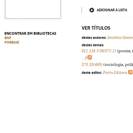
ADICIONAR À LISTA
VER TÍTULOS
ENCONTRAR EM BIBLIOTECAS
destes autores:
António Gomes
BNP
PORBASE
destes temas:
811.134.3'36(075.2)
(poesia, 
...)
373.33(469)
(sociologia, polít
deste editor:
Porto Editora