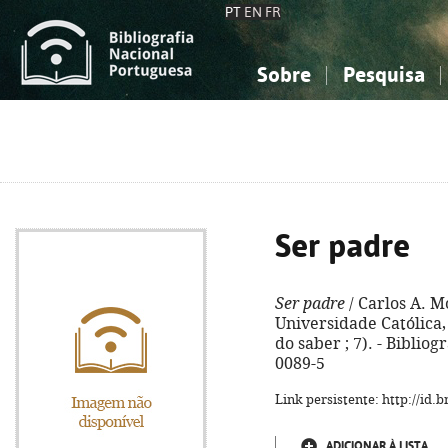
PT
EN
FR
Sobre
Pesquisa
Sobre a Bibliografia Nacional
Simples
Conhecimento, Informação...
Conhecimento, Informação...
Combinada
A
Ciências sociais...
Ciências sociais...
Arte, desporto...
Arte, desporto...
Ser padre
Ser padre
/ Carlos A. M
Universidade Católica, 
do saber ; 7). - Bibliog
0089-5
Link persistente: http://id
ADICIONAR À LISTA