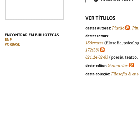
VER TÍTULOS
destes autores:
Platão
,
Pin
ENCONTRAR EM BIBLIOTECAS
destes temas:
BNP
1Sócrates
(filosofia, psicologi
PORBASE
172(38)
821.14'02-83
(poesia, teatro,
deste editor:
Guimarães
desta coleção:
Filosofia & ens