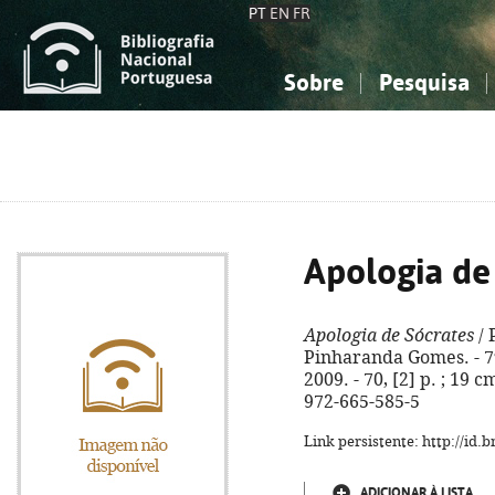
PT
EN
FR
Sobre
Pesquisa
Sobre a Bibliografia Nacional
Simples
Conhecimento, Informação...
Conhecimento, Informação...
Combinada
A
Ciências sociais...
Ciências sociais...
Arte, desporto...
Arte, desporto...
Apologia de
Apologia de Sócrates
/ 
Pinharanda Gomes. - 7ª
2009. - 70, [2] p. ; 19 c
972-665-585-5
Link persistente: http://id
ADICIONAR À LISTA