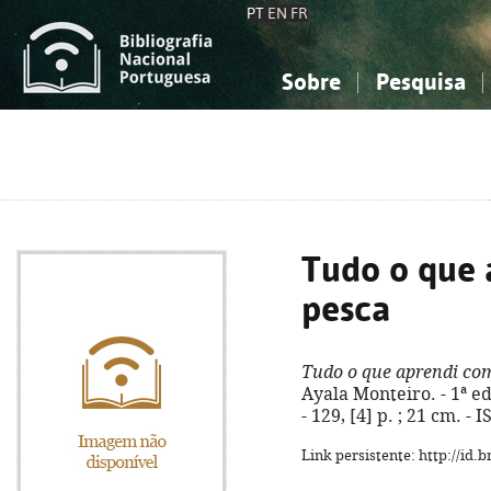
PT
EN
FR
Sobre
Pesquisa
Sobre a Bibliografia Nacional
Simples
Conhecimento, Informação...
Conhecimento, Informação...
Combinada
A
Ciências sociais...
Ciências sociais...
Arte, desporto...
Arte, desporto...
Tudo o que 
pesca
Tudo o que aprendi co
Ayala Monteiro. - 1ª ed
- 129, [4] p. ; 21 cm. -
Link persistente: http://id