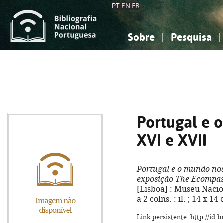
PT
EN
FR
Sobre
Pesquisa
Sobre a Bibliografia Nacional
Simples
Conhecimento, Informação...
Conhecimento, Informação...
Combinada
A
Ciências sociais...
Ciências sociais...
Arte, desporto...
Arte, desporto...
Portugal e 
XVI e XVII
Portugal e o mundo nos
exposição The Ecompas
[Lisboa] : Museu Nacion
a 2 colns. : il. ; 14 x 
Link persistente: http://id