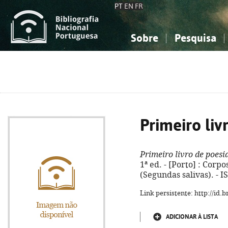
PT
EN
FR
Sobre
Pesquisa
Sobre a Bibliografia Nacional
Simples
Conhecimento, Informação...
Conhecimento, Informação...
Combinada
A
Ciências sociais...
Ciências sociais...
Arte, desporto...
Arte, desporto...
Primeiro liv
Primeiro livro de poesi
1ª ed. - [Porto] : Corpos
(Segundas salivas). - 
Link persistente: http://id
ADICIONAR À LISTA