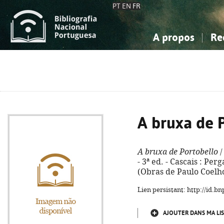
PT
EN
FR
A propos
Re
La Bibliographie Nationale
Simple
Connaissance, Information...
Connaissance, Information...
Avancée
Mes 
Sciences sociales...
Sciences sociales...
Arts, sport...
Arts, sport...
A bruxa de 
A bruxa de Portobello
/
- 3ª ed. - Cascais : Perg
(Obras de Paulo Coelho
Lien persistant: http://id.
AJOUTER DANS MA LIS