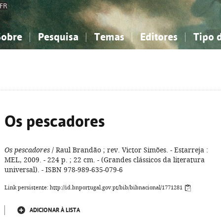
FR
Sobre
Pesquisa
Temas
Editores
Tipo 
obre a Bibliografia Nacional
imples
onhecimento, Informação...
onhecimento, Informação...
Combinada
A minha lista
Como utilizar
Filosofia, psicologia...
Filosofia, psicologia...
Perguntas frequente
iências sociais...
iências sociais...
Ciências exatas e naturais...
Ciências exatas e naturais...
rte, desporto...
rte, desporto...
Literatura, linguística...
Literatura, linguística...
Os pescadores
Os pescadores
/ Raul Brandão ; rev. Victor Simões. - Estarreja :
MEL, 2009. - 224 p. ; 22 cm. - (Grandes clássicos da literatura
universal). - ISBN 978-989-635-079-6
Link persistente: http://id.bnportugal.gov.pt/bib/bibnacional/1771281
ADICIONAR À LISTA