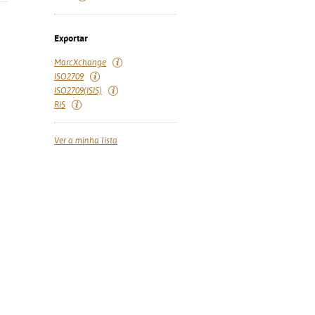
Exportar
MarcXchange
ISO2709
ISO2709(ISIS)
RIS
Ver a minha lista