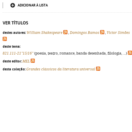
ADICIONAR À LISTA
VER TÍTULOS
destes autores:
William Shakespeare
,
Domingos Ramos
,
Victor Simões
deste tema:
821.111-21"15/16"
(poesia, teatro, romance, banda desenhada, filologia, ...)
deste editor:
MEL
desta coleção:
Grandes clássicos da literatura universal