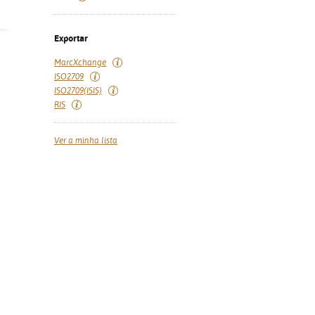
Exportar
MarcXchange
ISO2709
ISO2709(ISIS)
RIS
Ver a minha lista