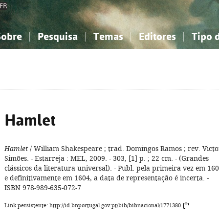
FR
Sobre
Pesquisa
Temas
Editores
Tipo 
obre a Bibliografia Nacional
imples
onhecimento, Informação...
onhecimento, Informação...
Combinada
A minha lista
Como utilizar
Filosofia, psicologia...
Filosofia, psicologia...
Perguntas frequente
iências sociais...
iências sociais...
Ciências exatas e naturais...
Ciências exatas e naturais...
rte, desporto...
rte, desporto...
Literatura, linguística...
Literatura, linguística...
Hamlet
Hamlet
/ William Shakespeare ; trad. Domingos Ramos ; rev. Victo
Simões. - Estarreja : MEL, 2009. - 303, [1] p. ; 22 cm. - (Grandes
clássicos da literatura universal). - Publ. pela primeira vez em 16
e definitivamente em 1604, a data de representação é incerta. -
ISBN 978-989-635-072-7
Link persistente: http://id.bnportugal.gov.pt/bib/bibnacional/1771380