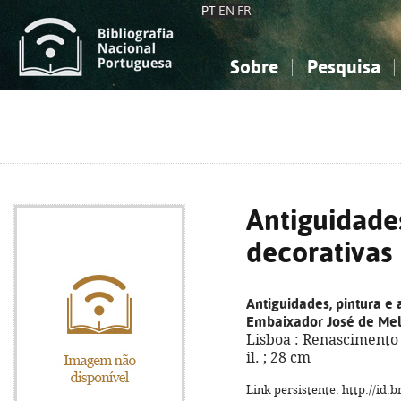
PT
EN
FR
Sobre
Pesquisa
Sobre a Bibliografia Nacional
Simples
Conhecimento, Informação...
Conhecimento, Informação...
Combinada
A
Ciências sociais...
Ciências sociais...
Arte, desporto...
Arte, desporto...
Antiguidades
decorativas
Antiguidades, pintura e 
Embaixador José de Mel
Lisboa : Renascimento -
il. ; 28 cm
Link persistente: http://id