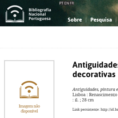
PT
EN
FR
Sobre
Pesquisa
Sobre a Bibliografia Nacional
Simples
Conhecimento, Informação...
Conhecimento, Informação...
Combinada
A
Ciências sociais...
Ciências sociais...
Arte, desporto...
Arte, desporto...
Antiguidades
decorativas
Antiguidades, pintura e
Lisboa : Renascimento -
: il. ; 28 cm
Link persistente: http://id