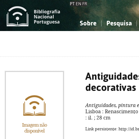
PT
EN
FR
Sobre
Pesquisa
Sobre a Bibliografia Nacional
Simples
Conhecimento, Informação...
Conhecimento, Informação...
Combinada
A
Ciências sociais...
Ciências sociais...
Arte, desporto...
Arte, desporto...
Antiguidades
decorativas
Antiguidades, pintura e
Lisboa : Renascimento -
: il. ; 28 cm
Link persistente: http://id