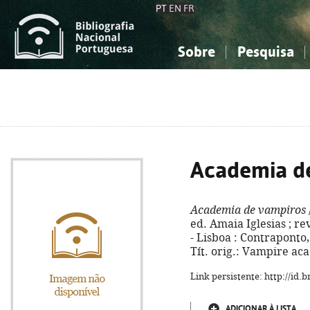
PT
EN
FR
Sobre
Pesquisa
Sobre a Bibliografia Nacional
Simples
Conhecimento, Informação...
Conhecimento, Informação...
Combinada
A
Ciências sociais...
Ciências sociais...
Arte, desporto...
Arte, desporto...
Academia d
Academia de vampiros
ed. Amaia Iglesias ; r
- Lisboa : Contraponto, c
Tít. orig.: Vampire ac
Link persistente: http://id
ADICIONAR À LISTA