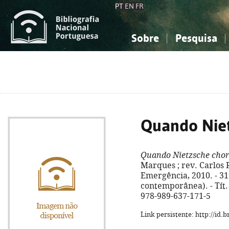
PT
EN
FR
Sobre
Pesquisa
Sobre a Bibliografia Nacional
Simples
Conhecimento, Informação...
Conhecimento, Informação...
Combinada
A
Ciências sociais...
Ciências sociais...
Arte, desporto...
Arte, desporto...
Quando Nie
Quando Nietzsche cho
Marques ; rev. Carlos R
Emergência, 2010. - 319
contemporânea). - Tít.
978-989-637-171-5
Link persistente: http://id