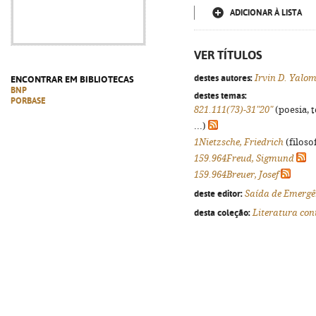
ADICIONAR À LISTA
VER TÍTULOS
destes autores:
Irvin D. Yalo
ENCONTRAR EM BIBLIOTECAS
BNP
destes temas:
PORBASE
821.111(73)-31"20"
(poesia, 
...)
1Nietzsche, Friedrich
(filosof
159.964Freud, Sigmund
159.964Breuer, Josef
deste editor:
Saída de Emergê
desta coleção:
Literatura co