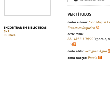
VER TÍTULOS
destes autores:
João Miguel F
ENCONTRAR EM BIBLIOTECAS
Frederico Sequeira
BNP
deste tema:
PORBASE
821.134.3-1"19/20"
(poesia, t
...)
deste editor:
Relógio d'Água
desta coleção:
Poesia