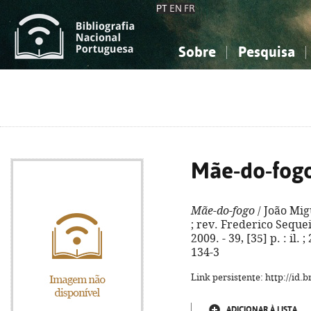
PT
EN
FR
Sobre
Pesquisa
Sobre a Bibliografia Nacional
Simples
Conhecimento, Informação...
Conhecimento, Informação...
Combinada
A
Ciências sociais...
Ciências sociais...
Arte, desporto...
Arte, desporto...
Mãe-do-fog
Mãe-do-fogo
/ João Mig
; rev. Frederico Sequei
2009. - 39, [35] p. : il.
134-3
Link persistente: http://id
ADICIONAR À LISTA