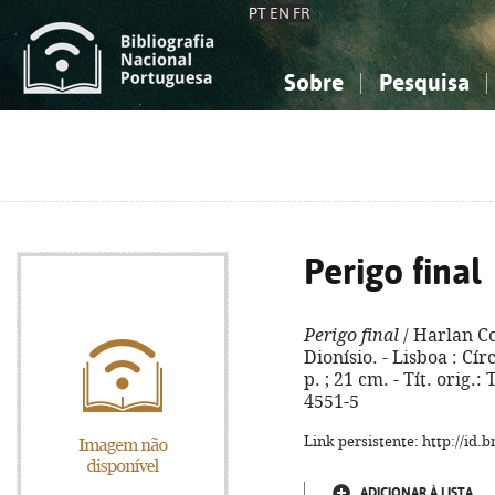
PT
EN
FR
Sobre
Pesquisa
Sobre a Bibliografia Nacional
Simples
Conhecimento, Informação...
Conhecimento, Informação...
Combinada
A
Ciências sociais...
Ciências sociais...
Arte, desporto...
Arte, desporto...
Perigo final
Perigo final
/ Harlan C
Dionísio. - Lisboa : Cír
p. ; 21 cm. - Tít. orig.
4551-5
Link persistente: http://id
ADICIONAR À LISTA