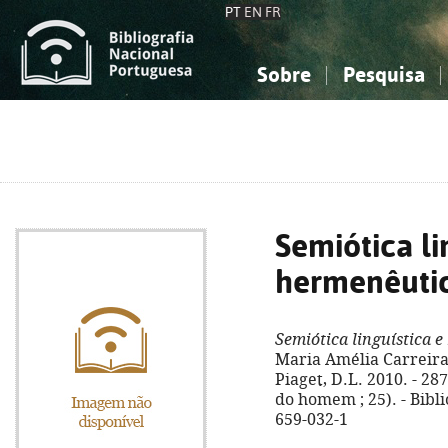
PT
EN
FR
Sobre
Pesquisa
Sobre a Bibliografia Nacional
Simples
Conhecimento, Informação...
Conhecimento, Informação...
Combinada
A
Ciências sociais...
Ciências sociais...
Arte, desporto...
Arte, desporto...
Semiótica li
hermenêutic
Semiótica linguística e
Maria Amélia Carreira 
Piaget, D.L. 2010. - 287,
do homem ; 25). - Bibli
659-032-1