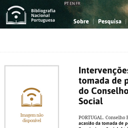
PT
EN
FR
Sobre
Pesquisa
Sobre a Bibliografia Nacional
Simples
Conhecimento, Informação...
Conhecimento, Informação...
Combinada
A
Ciências sociais...
Ciências sociais...
Arte, desporto...
Arte, desporto...
Intervençõe
tomada de p
do Conselh
Social
PORTUGAL. Conselho E
acasião da tomada de p