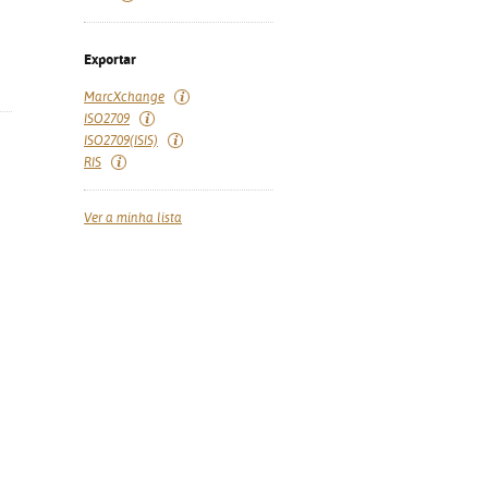
Exportar
MarcXchange
ISO2709
ISO2709(ISIS)
RIS
Ver a minha lista