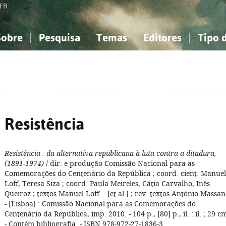
FR
Sobre
Pesquisa
Temas
Editores
Tipo 
obre a Bibliografia Nacional
imples
onhecimento, Informação...
onhecimento, Informação...
Combinada
A minha lista
Como utilizar
Filosofia, psicologia...
Filosofia, psicologia...
Perguntas frequente
iências sociais...
iências sociais...
Ciências exatas e naturais...
Ciências exatas e naturais...
rte, desporto...
rte, desporto...
Literatura, linguística...
Literatura, linguística...
Resistência
Resistência
: da alternativa republicana à luta contra a ditadura,
(1891-1974)
/ dir. e produção Comissão Nacional para as
Comemorações do Centenário da República ; coord. cient. Manuel
Loff, Teresa Siza ; coord. Paula Meireles, Cátia Carvalho, Inês
Queiroz ; textos Manuel Loff... [et al.] ; rev. textos António Massan
- [Lisboa] : Comissão Nacional para as Comemorações do
Centenário da República, imp. 2010. - 104 p., [80] p., il. : il. ; 29 c
- Contém bibliografia. - ISBN 978-972-27-1836-3