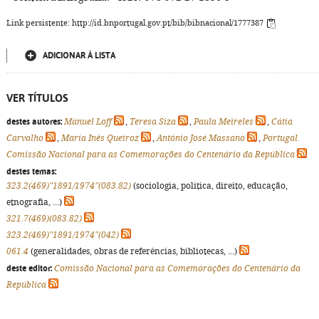
Link persistente: http://id.bnportugal.gov.pt/bib/bibnacional/1777387
ADICIONAR À LISTA
VER TÍTULOS
destes autores:
Manuel Loff
,
Teresa Siza
,
Paula Meireles
,
Cátia
Carvalho
,
Maria Inês Queiroz
,
António José Massano
,
Portugal.
Comissão Nacional para as Comemorações do Centenário da República
destes temas:
323.2(469)"1891/1974"(083.82)
(sociologia, política, direito, educação,
etnografia, ...)
321.7(469)(083.82)
323.2(469)"1891/1974"(042)
061.4
(generalidades, obras de referências, bibliotecas, ...)
deste editor:
Comissão Nacional para as Comemorações do Centenário da
República