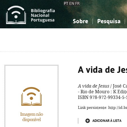
PT
EN
FR
Sobre
Pesquisa
Sobre a Bibliografia Nacional
Simples
Conhecimento, Informação...
Conhecimento, Informação...
Combinada
A
Ciências sociais...
Ciências sociais...
Arte, desporto...
Arte, desporto...
A vida de Je
A vida de Jesus
/ José Ca
- Rio de Mouro : K Editor
ISBN 978-972-99334-5-
Link persistente: http://id
ADICIONAR À LISTA