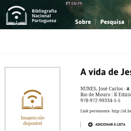
PT
EN
FR
Sobre
Pesquisa
Sobre a Bibliografia Nacional
Simples
Conhecimento, Informação...
Conhecimento, Informação...
Combinada
A
Ciências sociais...
Ciências sociais...
Arte, desporto...
Arte, desporto...
A vida de Je
A 
NUNES, José Carlos -
Rio de Mouro : K Editora
978-972-99334-5-5
Link persistente: http://id
ADICIONAR À LISTA