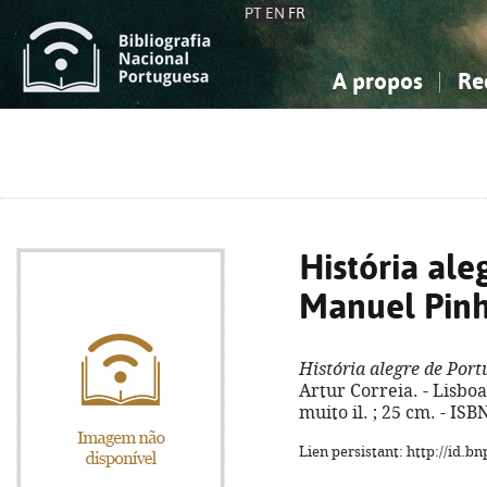
PT
EN
FR
A propos
Re
La Bibliographie Nationale
Simple
Connaissance, Information...
Connaissance, Information...
Avancée
Mes 
Sciences sociales...
Sciences sociales...
Arts, sport...
Arts, sport...
História ale
Manuel Pinh
História alegre de Por
Artur Correia. - Lisboa 
muito il. ; 25 cm. - IS
Lien persistant: http://id.