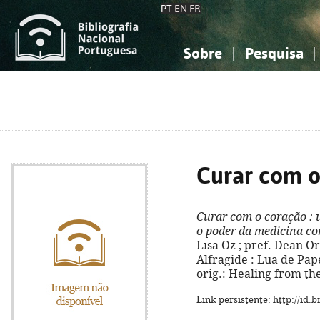
PT
EN
FR
Sobre
Pesquisa
Sobre a Bibliografia Nacional
Simples
Conhecimento, Informação...
Conhecimento, Informação...
Combinada
A
Ciências sociais...
Ciências sociais...
Arte, desporto...
Arte, desporto...
Curar com o
Curar com o coração
: 
o poder da medicina c
Lisa Oz ; pref. Dean Orn
Alfragide : Lua de Papel,
orig.: Healing from th
Link persistente: http://id