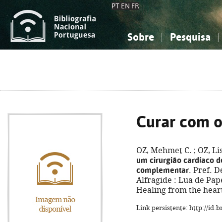
PT
EN
FR
Sobre
Pesquisa
Sobre a Bibliografia Nacional
Simples
Conhecimento, Informação...
Conhecimento, Informação...
Combinada
A
Ciências sociais...
Ciências sociais...
Arte, desporto...
Arte, desporto...
Curar com o
OZ, Mehmet C. ; OZ, Lis
um cirurgião cardíaco d
complementar
. Pref. D
Alfragide : Lua de Papel
Healing from the hear
Link persistente: http://id