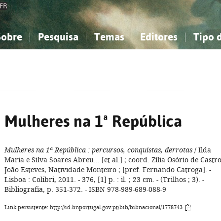
FR
Sobre
Pesquisa
Temas
Editores
Tipo 
obre a Bibliografia Nacional
imples
onhecimento, Informação...
onhecimento, Informação...
Combinada
A minha lista
Como utilizar
Filosofia, psicologia...
Filosofia, psicologia...
Perguntas frequente
iências sociais...
iências sociais...
Ciências exatas e naturais...
Ciências exatas e naturais...
rte, desporto...
rte, desporto...
Literatura, linguística...
Literatura, linguística...
Mulheres na 1ª República
Mulheres na 1ª República
: percursos, conquistas, derrotas
/ Ilda
Maria e Silva Soares Abreu... [et al.] ; coord. Zília Osório de Castro
João Esteves, Natividade Monteiro ; [pref. Fernando Catroga]. -
Lisboa : Colibri, 2011. - 376, [1] p. : il. ; 23 cm. - (Trilhos ; 3). -
Bibliografia, p. 351-372. - ISBN 978-989-689-088-9
Link persistente: http://id.bnportugal.gov.pt/bib/bibnacional/1778743