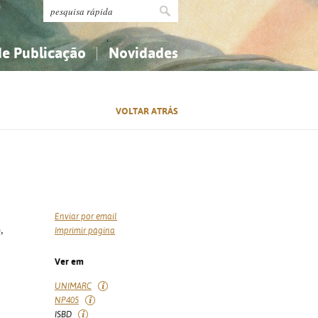
de Publicação
Novidades
s
Religião...
Religião...
VOLTAR ATRÁS
Ciências aplicadas...
Ciências aplicadas...
História, geografia, biografias...
História, geografia, biografias...
Enviar por email
,
Imprimir página
Ver em
UNIMARC
NP405
ISBD