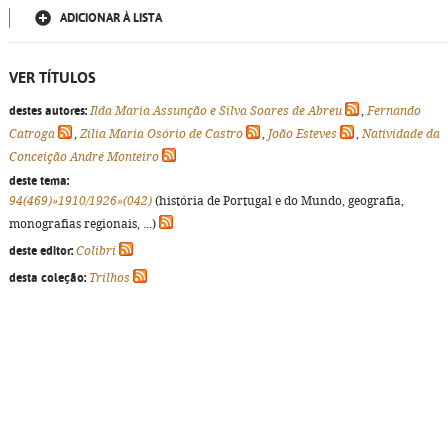
ADICIONAR À LISTA
VER TÍTULOS
destes autores:
Ilda Maria Assunção e Silva Soares de Abreu
,
Fernando
Catroga
,
Zília Maria Osório de Castro
,
João Esteves
,
Natividade da
Conceição André Monteiro
deste tema:
94(469)»1910/1926»(042)
(história de Portugal e do Mundo, geografia,
monografias regionais, ...)
deste editor:
Colibri
desta coleção:
Trilhos