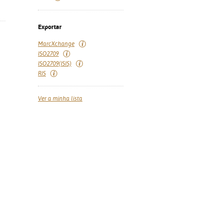
Exportar
MarcXchange
ISO2709
ISO2709(ISIS)
RIS
Ver a minha lista