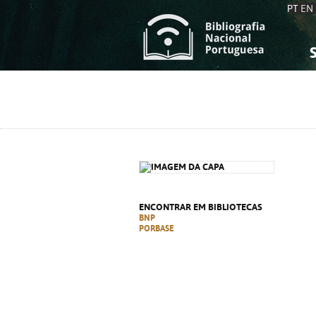
PT
EN
S
S
C
C
C
C
A
A
ENCONTRAR EM BIBLIOTECAS
BNP
PORBASE